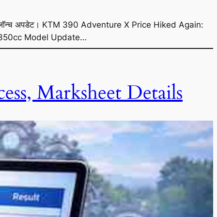
e लॉन्च अपडेट। KTM 390 Adventure X Price Hiked Again:
 & 350cc Model Update…
ess, Marksheet Details